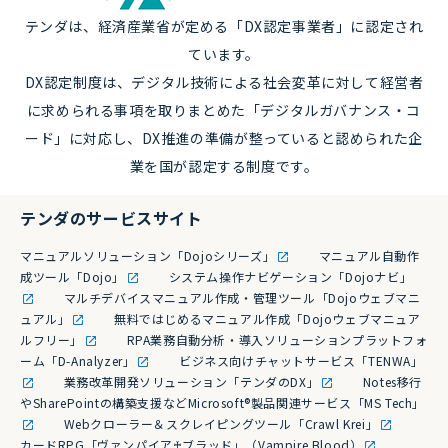
テンダは、経済産業省が定める「DX認定事業者」に認定され
ています。
DX認定制度は、デジタル技術による社会変革に対して経営者
に求められる事項を取りまとめた「デジタルガバナンス・コ
ード」に対応し、DX推進の準備が整っていると認められた企
業を国が認定する制度です。
テンダのサービスサイト
マニュアルソリューション「Dojoシリーズ」
マニュアル自動作
成ツール「Dojo」
システム操作ナビゲーション「Dojoナビ」
マルチデバイスマニュアル作成・管理ツール「Dojoウェブマニ
ュアル」
無料ではじめるマニュアル作成「Dojoウェブマニュア
ルフリー」
RPA業務自動分析・導入ソリューションプラットフォ
ーム「D-Analyzer」
ビジネス向けチャットサービス「TENWA」
業務改革開発ソリューション「テンダのDX」
Notes移行
やSharePointの構築支援などMicrosoft®製品関連サービス「MS Tech」
Webクローラー＆スクレイピングツール「Crawl Krei」
カードRPG「ヴァンパイア♰ブラッド」（Vampire Blood）