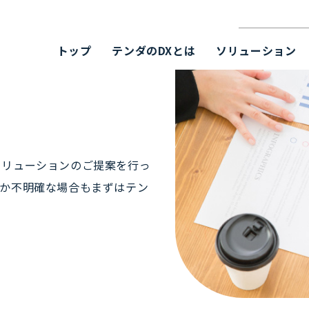
サ
イ
ト
内
トップ
テンダのDXとは
ソリューション
検
索
ソリューションのご提案を行っ
るか不明確な場合もまずはテン