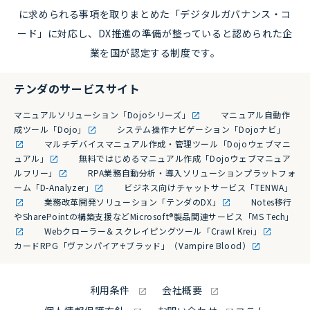
に求められる事項を取りまとめた「デジタルガバナンス・コ
ード」に対応し、DX推進の準備が整っていると認められた企
業を国が認定する制度です。
テンダのサービスサイト
マニュアルソリューション「Dojoシリーズ」
マニュアル自動作
成ツール「Dojo」
システム操作ナビゲーション「Dojoナビ」
マルチデバイスマニュアル作成・管理ツール「Dojoウェブマニ
ュアル」
無料ではじめるマニュアル作成「Dojoウェブマニュア
ルフリー」
RPA業務自動分析・導入ソリューションプラットフォ
ーム「D-Analyzer」
ビジネス向けチャットサービス「TENWA」
業務改革開発ソリューション「テンダのDX」
Notes移行
やSharePointの構築支援などMicrosoft®製品関連サービス「MS Tech」
Webクローラー＆スクレイピングツール「Crawl Krei」
カードRPG「ヴァンパイア♰ブラッド」（Vampire Blood）
利用条件
会社概要