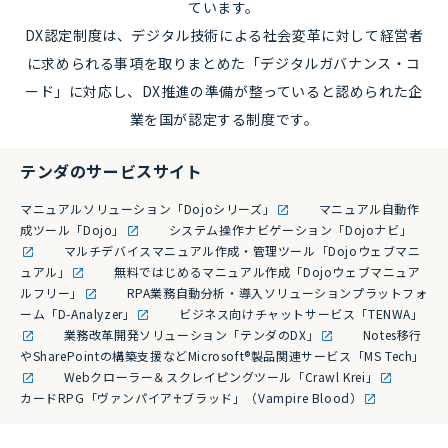
ています。
DX認定制度は、デジタル技術による社会変革に対して経営者
に求められる事項を取りまとめた「デジタルガバナンス・コ
ード」に対応し、DX推進の準備が整っていると認められた企
業を国が認定する制度です。
テンダのサービスサイト
マニュアルソリューション「Dojoシリーズ」
マニュアル自動作
成ツール「Dojo」
システム操作ナビゲーション「Dojoナビ」
マルチデバイスマニュアル作成・管理ツール「Dojoウェブマニ
ュアル」
無料ではじめるマニュアル作成「Dojoウェブマニュア
ルフリー」
RPA業務自動分析・導入ソリューションプラットフォ
ーム「D-Analyzer」
ビジネス向けチャットサービス「TENWA」
業務改革開発ソリューション「テンダのDX」
Notes移行
やSharePointの構築支援などMicrosoft®製品関連サービス「MS Tech」
Webクローラー＆スクレイピングツール「Crawl Krei」
カードRPG「ヴァンパイア♰ブラッド」（Vampire Blood）