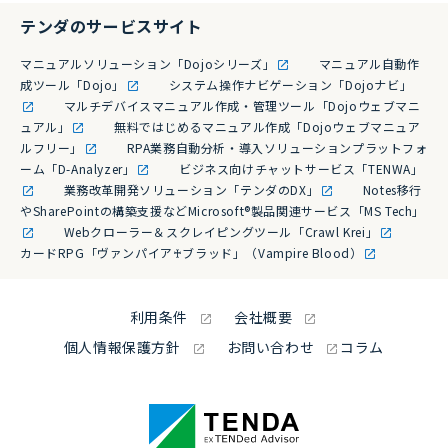
テンダのサービスサイト
マニュアルソリューション「Dojoシリーズ」
マニュアル自動作
成ツール「Dojo」
システム操作ナビゲーション「Dojoナビ」
マルチデバイスマニュアル作成・管理ツール「Dojoウェブマニ
ュアル」
無料ではじめるマニュアル作成「Dojoウェブマニュア
ルフリー」
RPA業務自動分析・導入ソリューションプラットフォ
ーム「D-Analyzer」
ビジネス向けチャットサービス「TENWA」
業務改革開発ソリューション「テンダのDX」
Notes移行
やSharePointの構築支援などMicrosoft®製品関連サービス「MS Tech」
Webクローラー＆スクレイピングツール「Crawl Krei」
カードRPG「ヴァンパイア♰ブラッド」（Vampire Blood）
利用条件
会社概要
個人情報保護方針
お問い合わせ
コラム