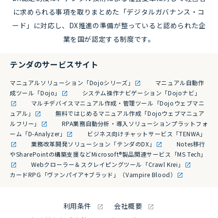
に求められる事項を取りまとめた「デジタルガバナンス・コ
ード」に対応し、DX推進の準備が整っていると認められた企
業を国が認定する制度です。
テンダのサービスサイト
マニュアルソリューション「Dojoシリーズ」
マニュアル自動作
成ツール「Dojo」
システム操作ナビゲーション「Dojoナビ」
マルチデバイスマニュアル作成・管理ツール「Dojoウェブマニ
ュアル」
無料ではじめるマニュアル作成「Dojoウェブマニュア
ルフリー」
RPA業務自動分析・導入ソリューションプラットフォ
ーム「D-Analyzer」
ビジネス向けチャットサービス「TENWA」
業務改革開発ソリューション「テンダのDX」
Notes移行
やSharePointの構築支援などMicrosoft®製品関連サービス「MS Tech」
Webクローラー＆スクレイピングツール「Crawl Krei」
カードRPG「ヴァンパイア♰ブラッド」（Vampire Blood）
利用条件
会社概要