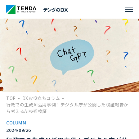
TOP
-
DXお役立ちコラム
-
行政での生成AI活用事例！デジタル庁が公開した検証報告か
ら考えるAI技術検証
COLUMN
2024/09/26